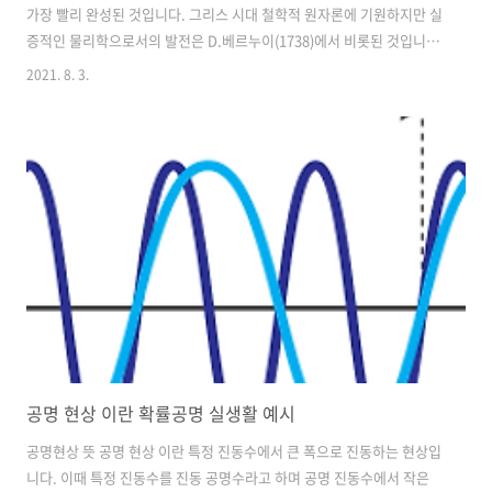
가장 빨리 완성된 것입니다. 그리스 시대 철학적 원자론에 기원하지만 실
증적인 물리학으로서의 발전은 D.베르누이(1738)에서 비롯된 것입니다.
현상론적인 열학 발전과 더불어 성장하여 해 일단 고전적인 이론으로 완
2021. 8. 3.
성되었습니다. 기체분자 운동 고전적인 역학·열역학·전자기학이 형태
를 갖춘 이 시대에, 기체분자운동론은 거시적인 현상론적 입장을 고집하
는 고전적 연속관에 대립하여 미시적인 입장에서 물리현상을 통일적으
로 보려는 역학적 자연관을 대표하고 이후의 전자론에서 양자론으로 다
시 근대물리학으로 발전하는 데 있어서 선구적인 역할을 하였습니다. 볼
츠만 이후 기체분자운동론의 일부는 통계역학의 체계 속에 흡수되었지
만 점성·전도·확산 등, 비평형상태에서 ..
공명 현상 이란 확률공명 실생활 예시
공명현상 뜻 공명 현상 이란 특정 진동수에서 큰 폭으로 진동하는 현상입
니다. 이때 특정 진동수를 진동 공명수라고 하며 공명 진동수에서 작은